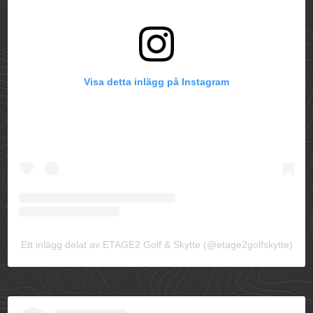
Visa detta inlägg på Instagram
Ett inlägg delat av ETAGE2 Golf & Skytte (@etage2golfskytte)