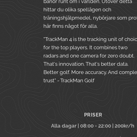
banor runt om i världen. Utöver detta
hittar du olika spellägen och
träningshjälpmedel, nybörjare som prof
här finns något för alla.
"TrackMan 4 is the tracking unit of choi
for the top players. It combines two
radars and one camera for zero doubt.
That's innovation. That's better data.
Better golf. More accuracy. And compl
trust" - TrackMan Golf
PRISER
Alla dagar | 08:00 - 22:00 | 200kr/h