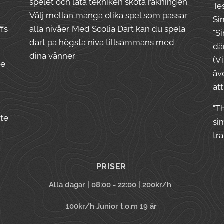
spelet och låta tekniken sköta räkningen.
Te
Välj mellan många olika spel som passar
Si
fs
alla nivåer. Med Scolia Dart kan du spela
"S
dart på högsta nivå tillsammans med
dä
dina vänner.
(V
ce
äv
at
"T
ete
si
tr
PRISER
Alla dagar | 08:00 - 22:00 | 200kr/h
100kr/h Junior t.o.m 19 år