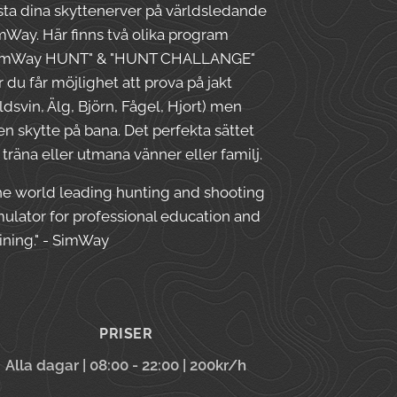
sta dina skyttenerver på världsledande
mWay. Här finns två olika program
imWay HUNT" & "HUNT CHALLANGE"
r du får möjlighet att prova på jakt
ildsvin, Älg, Björn, Fågel, Hjort) men
en skytte på bana. Det perfekta sättet
t träna eller utmana vänner eller familj.
he world leading hunting and shooting
mulator for professional education and
aining." - SimWay
PRISER
Alla dagar | 08:00 - 22:00 | 200kr/h